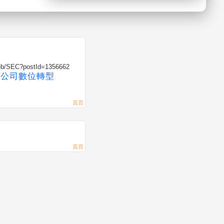
web/SEC?postId=1356662
策展公司數位轉型