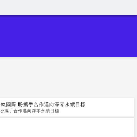
接軌國際 盼攜手合作邁向淨零永續目標
 盼攜手合作邁向淨零永續目標