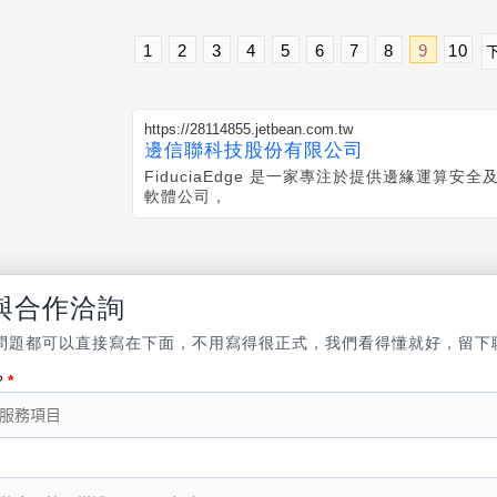
1
2
3
4
5
6
7
8
9
10
https://28114855.jetbean.com.tw
邊信聯科技股份有限公司
FiduciaEdge 是一家專注於提供邊緣運算安
軟體公司，
與合作洽詢
問題都可以直接寫在下面，不用寫得很正式，我們看得懂就好，留下
？