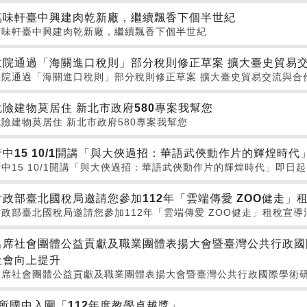
萬味軒臺中興建肉乾新廠，繼續飄香下個半世紀
萬味軒臺中興建肉乾新廠，繼續飄香下個半世紀
政院通過「海關進口稅則」部分稅則修正草案 擴大臺史貿易
政院通過「海關進口稅則」部分稅則修正草案 擴大臺史貿易交流與合
危險建物莫居住 新北市政府580專案我幫您
危險建物莫居住 新北市政府580專案我幫您
府中15 10/1開講「與大俠過招：華語武俠動作片的輝煌時
府中15 10/1開講「與大俠過招：華語武俠動作片的輝煌時代」即日
財政部臺北國稅局邀請您參加112年「雲端傳愛 ZOO健走」
財政部臺北國稅局邀請您參加112年「雲端傳愛 ZOO健走」租稅宣導
出席社會團體公益貢獻及職業團體表揚大會暨臺灣公共行政國
社會向上提升
出席社會團體公益貢獻及職業團體表揚大會暨臺灣公共行政國際學術研
8所國中入圍「112年度教學卓越獎」